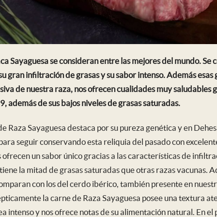
aca Sayaguesa se consideran entre las mejores del mundo. Se 
 gran infiltración de grasas y su sabor intenso. Además esas
usiva de nuestra raza, nos ofrecen cualidades muy saludables 
 además de sus bajos niveles de grasas saturadas.
de Raza Sayaguesa destaca por su pureza genética y en Dehes
para seguir conservando esta reliquia del pasado con excelen
ofrecen un sabor único gracias a las características de infilt
 tiene la mitad de grasas saturadas que otras razas vacunas. A
comparan con los del cerdo ibérico, también presente en nuest
pticamente la carne de Raza Sayaguesa posee una textura at
ea intenso y nos ofrece notas de su alimentación natural. En e