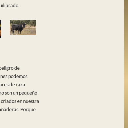
uilibrado.
peligro de
carnes podemos
lares de raza
umo son un pequeño
 criados en nuestra
ganaderas. Porque