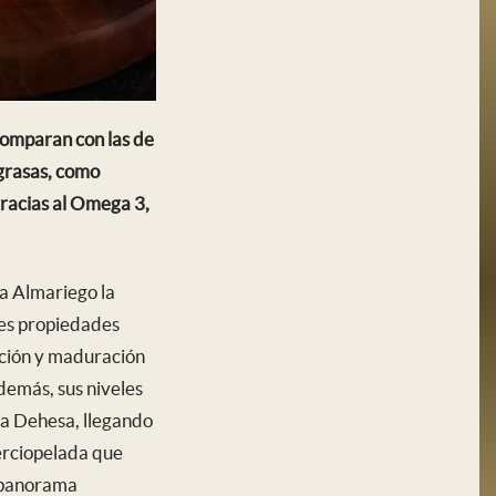
comparan con las de
 grasas, como
gracias al Omega 3,
a Almariego la
tes propiedades
ración y maduración
demás, sus niveles
ra Dehesa, llegando
erciopelada que
l panorama