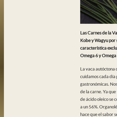
Las Carnes de la V
Kobe y Wagyu por su
característica excl
Omega 6 y Omega 9,
La vaca autóctona 
cuidamos cada día 
gastronómicas. Nos 
de la carne. Ya que
de ácido oleico se 
a un 56%. Organolé
hace que el sabor s