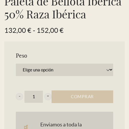
Paleta de Bellota Ibérica
50% Raza Ibérica
Rango
132,00
€
-
152,00
€
de
precios:
desde
Peso
132,00 €
hasta
152,00 €
COMPRAR
Paleta
de
Bellota
Enviamos a toda la
Ibérica