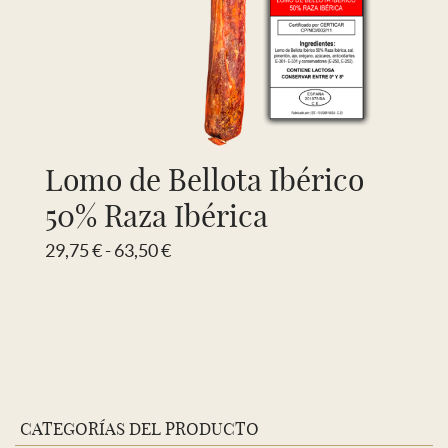
Lomo de Bellota Ibérico
50% Raza Ibérica
Rango
29,75
€
-
63,50
€
de
precios:
desde
29,75 €
hasta
63,50 €
CATEGORÍAS DEL PRODUCTO